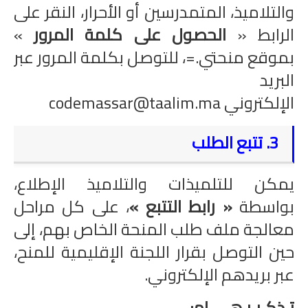
والتلاميذ، المتمدرسين أو الأحرار، النقر على
الرابط «
الحصول على كلمة المرور
»
بموقع منحتي.=، للتوصل بكلمة المرور عبر
البريد
الإلكتروني codemassar@taalim.ma
3. تتبع الطلب
يمكن للتلميذات والتلاميذ الإطلاع،
بواسطة
« رابط التتبع »
، على كل مراحل
معالجة ملف طلب المنحة الخاص بهم، إلى
حين التوصل بقرار اللجنة الإقليمية للمنح،
عبر بريدهم الإلكتروني.
تـذكـيـر هـــــام: