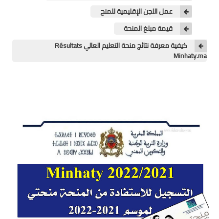
عمل اللجن الإقليمية للمنح
المستوى الخامس
قيمة مبلغ المنحة
المستوى السادس
كيفية معرفة نتائج منحة التعليم العالي Résultats
Minhaty.ma
فروض و امتحانات
التقويم التشخيصي
المرحلة الأولى
المرحلة الثانية
الإمتحان الموحد المحلي
المرحلة الثالثة
المرحلة الرابعة