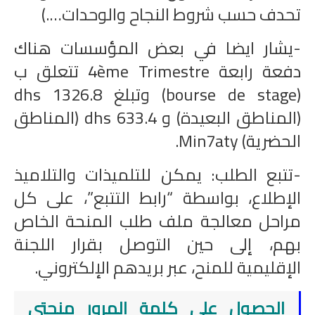
تحدف حسب شروط النجاح والوحدات….)
-يشار ايضا في بعض المؤسسات هناك
دفعة رابعة 4ème Trimestre تتعلق ب
(bourse de stage) وتبلغ 1326.8 dhs
(المناطق البعيدة) و 633.4 dhs (المناطق
الحضرية) Min7aty.
-تتبع الطلب: يمكن للتلميذات والتلاميذ
الإطلاع، بواسطة “رابط التتبع”، على كل
مراحل معالجة ملف طلب المنحة الخاص
بهم، إلى حين التوصل بقرار اللجنة
الإقليمية للمنح، عبر بريدهم الإلكتروني.
الحصول على كلمة المرور منحتي