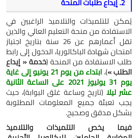
2. إيداع طلبات المنحة
يُمكن للتلميذات والتلاميذ الراغبين في
الاستفادة من منحة التعليم العالي والذين
تقل أعمارهم عن 26 سنة بتاريخ اجتياز
امتحان شهادة الباكالوريا، الدخول إلى رابط
طلب الاستفادة من المنحة (
خدمة « إيداع
الطلب »
)،
ابتداء من يوم 21 يونيو إلى غاية
يوم 31 يوليوز 2021 على الساعة الثانية
عشر ليلا
(تاريخ وساعة غلق البوابة)، حيث
يجب تعبئة جميع المعلومات المطلوبة
بشكل مدقق وصحيح.
فيما يخص التلميذات والتلاميذ
المغاربة الحاملين للبكالوريا الأجنبية،