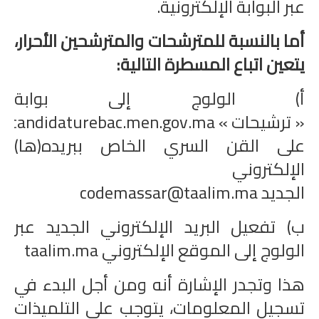
عبر البوابة الإلكترونية.
أما بالنسبة للمترشحات والمترشحين الأحرار،
يتعين اتباع المسطرة التالية:
أ) الولوج إلى بوابة
« ترشيحات »
candidaturebac.men.gov.ma
ل
على القن السري الخاص ببريده(ها)
الإلكتروني
الجديد codemassar@taalim.ma
ب) تفعيل البريد الإلكتروني الجديد عبر
الولوج إلى الموقع الإلكتروني
taalim.ma
هذا وتجدر الإشارة أنه ومن أجل البدء في
تسجيل المعلومات، يتوجب على التلميذات