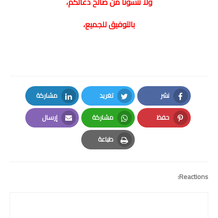
ولا تنسونا من صالح دعائكم،
امتحانات مهنية
بالتوفيق للجميع،
التفتيش
باكالوريا
التعليم عن بعد
نشر
تغريد
مشاركة
LinkedIn
Twitter
Facebook
حفظ
مشاركة
إرسال
Email
Whatsapp
Pinterest
طباعة
Print
Reactions: