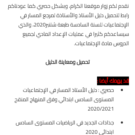
نقدم لكم زوار موقعنا الكرام، وبشكل حصري كما عودناكم
رابط لتحميل دليل الأستاذ والأستاذة لمرجع المسار في
المستوى الخامس
الإجتماعيات للسنة السادسة
طبعة شتنبر2020، والذي
المستوى السادس
سيساعدكم كثيرا في عمليات الإعداد المادي لجميع
الدروس مادة الإجتماعيات
.
فروض و امتحانات
التقويم التشخيصي
تحميل ومعاينة الدليل
المرحلة الأولى
قد يهمك أيضا :
المرحلة الثانية
حصري : دليل الأستاذ المسار في الإجتماعيات
الإمتحان الموحد المحلي
المستوى السادس ابتدائي وفق المنهاج المنقح
2020/2021
المرحلة الثالثة
جذاذات الجديد في الرياضيات المستوى السادس
المرحلة الرابعة
ابتدائي 2020