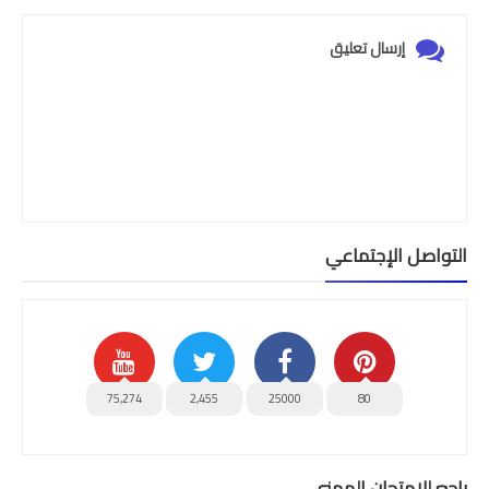
إرسال تعليق
التواصل الإجتماعي
75,274
2,455
25000
80
راجع للإمتحان المهني