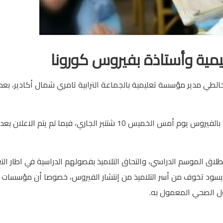
يمية وأستاذة بفيروس كورونا
لطي مدير مؤسسة تعليمية بالجماعة الترابية تامري شمال أكادير، بعد
وعلمنا، أن زوجة المدير وأستاذة بنفس المؤسسة قد أصيبوا بالفيروس يوم أمس الخميس 10 شتنبر الجاري، فيما لم يتم الا
لاق الموسم الدراسي، والتحاق التلاميذ بفصولهم الدراسية في اطار التع
ا يسود تخوف من أسر التلاميذ من إنتشار الفيروس، خصوصا أن مؤسسات
ول الصحي المعمول به.