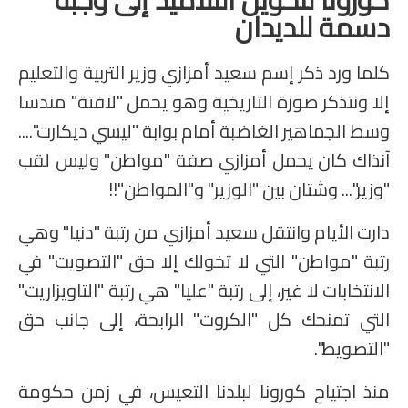
كورونا لتحويل التلاميذ إلى وجبة
دسمة للديدان
المستوى الخامس
كلما ورد ذكر إسم سعيد أمزازي وزير التربية والتعليم
المستوى السادس
إلا ونتذكر صورة التاريخية وهو يحمل "لافتة" مندسا
وسط الجماهير الغاضبة أمام بوابة "ليسي ديكارت"....
فروض و امتحانات
آنذاك كان يحمل أمزازي صفة "مواطن" وليس لقب
التقويم التشخيصي
"وزير"... وشتان بين "الوزير" و"المواطن"!!
المرحلة الأولى
دارت الأيام وانتقل سعيد أمزازي من رتبة "دنيا" وهي
المرحلة الثانية
رتبة "مواطن" التي لا تخولك إلا حق "التصويت" في
الانتخابات لا غير، إلى رتبة "عليا" هي رتبة "التاويزاريت"
الإمتحان الموحد المحلي
التي تمنحك كل "الكروت" الرابحة، إلى جانب حق
المرحلة الثالثة
"التصويط".
المرحلة الرابعة
منذ اجتياح كورونا لبلدنا التعيس، في زمن حكومة