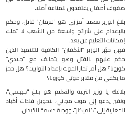
صفوف أطفال يفتقدون للمناعة أصلا.
بلاغ الوزير سعيد أمزازي هو "فرمان" قاتل، وحكم
بالإعدام على شرائح واسعة من الشعب لا تملك
إمكانات التعليم عن بعد.
فهل جهّز الوزير "الأكفان" الكافية للتلاميذ الذين
حكم عليهم بالقتل وهو يتحالف مع "جلادي"
كورونا؟ هل أمر تجار الموت بإعداد التوابيت؟ هل حجز
ما يكفي من مقابر موتى كورونا؟
بلاغك يا وزير التربية والتعليم هو بلاغ "جهنمي"،
ونفير يدعو إلى موت مجاني، لتحويل فلذات أكباد
المغاربة إلى "كاميكاز"، ووجبة دسمة للدّيدان.