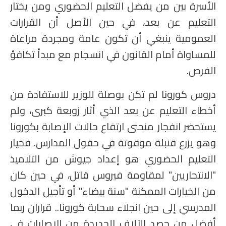
الأسرة بين من يفضل التعليم الحضوري ومن يختار
التعليم عن بعد، في حين الأصل أن القرارات
العمومية ينبغي أن تكون عامة ومجردة مراعاة
للمساواة أمام القانون في انسجام مع مبدأ تكافؤ
الفرص.
دروس كورونا لم تكن بوصلة للوزير للاستفادة من
أخطاء التعليم عن بعد الذي أثار زوبعة كبرى، ولم
يستحضر انفجار منحنى ارتفاع حالات الإصابة بكورونا
وهو يزرع قنبلة موقوتة في حقول المدارس. فخيار
التعليم الحضوري هو إعداد جيوش من التلاميذ
"الانتحاريين" لمقاومة فيروس قاتل، في حين كان
من الخيارات الممكنة "سنة بيضاء" أو تأجيل الدخول
المدرسي إلى حين انجلاء سحابة كورونا.. قراران ربما
أفضل من حصد الآلاف الجديدة من الإصابات في