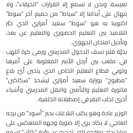
تعيسة، ونحن لا نسمع إلا القرارات "الخرقاء"، ولا
الامتحان الموحد الإقليمي
تنهال على أبداننا إلا "سياط" من حميم. آخر "سوط"
فضاء الأستاذ
اكتوينا به هو "سوط" سعيد أمزازي الذي خيّر
التلاميذ بين التعليم الحضوري والتعليم عن بعد،
وثائق الأستاذ
وتأجيل امتحان الجهوي.
التوازيع السنوية
بجرّة قلم نسف الدخول المدرسي ورمى كرة اللهب
التوازيع المرحلية
في ملعب بين أرجل الأسر المغلوبة على أمرها
ولوبي قطاع التعليم الخاص الذي يتحين أيّ بلاغ
دلائل بيداغوجية
"مطبوخ" بوزارة سعيد أمزازي ليشحذ "سكاكين"
وثائق الإدارة التربوية
فاتورة التعليم والتأمين والنقل المدرسي وأشياء
أخرى لحلب البقر في إصطبلاته الخلفية.
مباريات
الوزير عادة وهو يكتب البلاغات بحبر "أسود" من برجه
أطر الأكاديميات
العاجي لا يكاد يرى إلا صورة وجهه المنعكس على
الإدارة التربوية
مرايا زجاج نوافذه التي تحجبه عن رؤية "كائن" اسمه