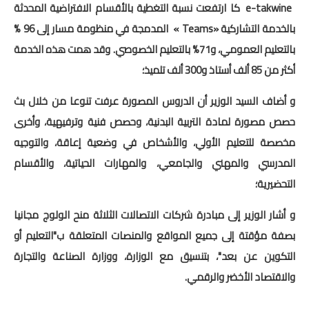
e-takwine كا ارتفعت نسبة التغطية بالأقسام الافتراضية المحدثة
بالخدمة التشاركية «Teams » المدمجة في منظومة مسار إلى 96 %
بالتعليم العمومي، و71% بالتعليم الخصوصي. وقد همت هذه الخدمة
أكثر من 85 ألف أستاذ و300 ألف تلميذ؛
و أضاف السيد الوزير أن الدروس المصورة عرفت تنوعا من خلال بث
حصص مصورة لمادة التربية البدنية، وحصص فنية وترفيهية، وأخرى
مخصصة للتعليم الأولي، والأشخاص في وضعية إعاقة، والتوجيه
المدرسي والمهني والجامعي، والمهارات الحياتية، والأقسام
التحضيرية؛
و أشار الوزير إلى مبادرة شركات الاتصالات الثلاثة منح الولوج مجانيا
بصفة مؤقتة إلى جميع المواقع والمنصات المتعلقة ب"التعليم أو
التكوين عن بعد"، بتنسيق مع الوزارة، ووزارة الصناعة والتجارة
والاقتصاد الأخضر والرقمي.