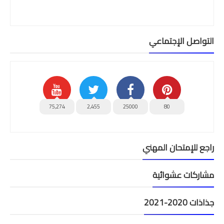
التواصل الإجتماعي
75,274
2,455
25000
80
راجع للإمتحان المهني
مشاركات عشوائية
جذاذات 2020-2021