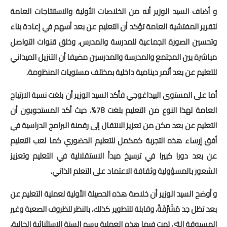
الامتحان الموحد الإقليمي
و أضاف السيد الوزير أنه من الخلاصات الأولية والاستنتاجات العامة
لتقرير المفتشية العامة تؤكد أن التعليم عن بعد أسهم في إعادة بناء
فضاء الأستاذ
وتحسين الصورة الجماعية للمدرسة والمدرس، وخلق قنوات التواصل
وثائق الأستاذ
مباشرة بين المجتمع والمدرسة والمدرسين مضيفا أن التنزيل الميداني
للتعليم عن بعد أثمر دينامية داخلية بمختلف مستويات المنظومة.
التوازيع السنوية
أما على المستوى البيداغوجي فأكد السيد الوزير أن بلغت نسبة الارتياح
التوازيع المرحلية
العامة لهذا النوع من التعليم بلغت 78%، حيث أكد المستجوبون أن
دلائل بيداغوجية
التعليم عن بعد مكن من تعزيز الانتقال إلى رقمنة البرامج الدراسية في
أفق إرساء هذه التجربة كمكمل للتعليم الحضوري كما لعب التعليم
وثائق الإدارة التربوية
عن بعد دورا كبيرا في ترسيخ مبدأ الاستقلالية في التعليم وتعزيز
مباريات
الشعور بالمسؤولية وثقافة الاعتماد على التعلم الذاتي.
أطر الأكاديميات
و أوضح السيد الوزير أن خلاصة هذه الحصيلة الأولية لعملية التعليم عن
بعد تظل جد مُشَرِّفَةً، وقابلة للتطوير كذلك، بالنظر للظروف الصعبة وغير
الإدارة التربوية
المسبوقة التي تمت فيها هذه العملية برسم السنة الاستثنائية الحالية،