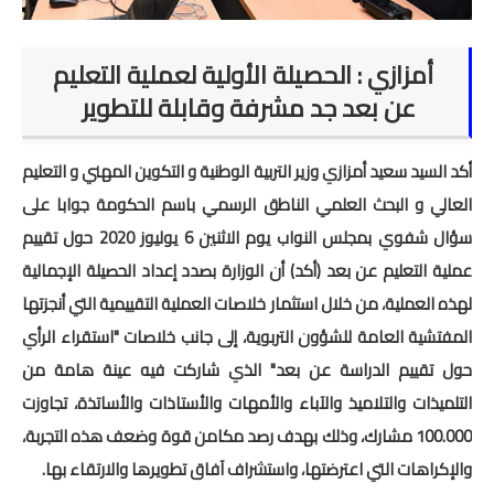
المستوى الخامس
أمزازي : الحصيلة الأولية لعملية التعليم
عن بعد جد مشرفة وقابلة للتطوير
المستوى السادس
فروض و امتحانات
أكد السيد سعيد أمزازي وزير التربية الوطنية و التكوين المهني و التعليم
العالي و البحث العلمي الناطق الرسمي باسم الحكومة جوابا على
التقويم التشخيصي
سؤال شفوي بمجلس النواب يوم الاثنين 6 يوليوز 2020 حول تقييم
المرحلة الأولى
عملية التعليم عن بعد (أكد) أن الوزارة بصدد إعداد الحصيلة الإجمالية
لهذه العملية، من خلال استثمار خلاصات العملية التقييمية التي أنجزتها
المرحلة الثانية
المفتشية العامة للشؤون التربوية، إلى جانب خلاصات "استقراء الرأي
الإمتحان الموحد المحلي
حول تقييم الدراسة عن بعد" الذي شاركت فيه عينة هامة من
التلميذات والتلاميذ والآباء والأمهات والأستاذات والأساتذة، تجاوزت
المرحلة الثالثة
100.000 مشارك، وذلك بهدف رصد مكامن قوة وضعف هذه التجربة،
المرحلة الرابعة
والإكراهات التي اعترضتها، واستشراف آفاق تطويرها والارتقاء بها.