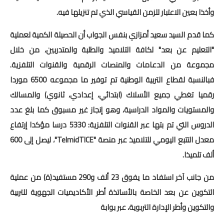
وأخذا بعين الاعتبار للزمن القياسي الذي تم تنزيلها فيه.
امتحانات مهنية
كما قدم السيد سعيد أمزازي بنفس الجواب أن الحصيلة الكمية لعملية
التفتيش
"التعليم عن بعد" لكافة التلاميذ والطلبة والمتدربين، من خلال
باكالوريا
مجموعة من الدعامات والمنصات الرقمية والقنوات التلفزية.
فبالنسبة لقطاع التربية الوطنية تم توفير ما مجموعه 6500 موردا
التعليم عن بعد
رقميا تغطي جميع الأسلاك (ابتدائي، إعدادي، ثانوي) والمسالك
والمستويات والمواد الدراسية، وهو إنجاز غير مسبوق كما بلغ عدد
الدروس التي تم بتها عبر القنوات التلفزية: 5330 درسا مؤكدا إرتفاع
معدل التتبع اليومي للتلاميذ عبر منصة "TelmidTICE"، ليصل إلى 600
ألف تلميذا.
من جانب آخر استفاد ما يفوق 23 ألف و290 مستفيد(ة) من عملية
التكوين عن بعد الخاصة بالأساتذة أطر الأكاديميات الجهوية للتربية
والتكوين وأطر الإدارة التربوية، عبر بوابة