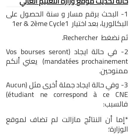
حالة تحديث موقع وزارة التعليم العالي
امتحانات مهنية
1- البحث برقم مسار و سنة الحصول على
البكالوريا، بعد اختيار 1er & 2ème Cycle1
التفتيش
ثم نضغط Rechercher.
باكالوريا
التعليم عن بعد
2- في حالة ايجاد (Vos bourses seront
mandatées prochainement) يعني أنكم
ممنوحين.
3- وفي حالة ايجاد جملة أخرى مثل (Aucun
étudiant ne correspond à ce CNE)
فالسبب:
*إما أن النتائج مازالت لم تضاف لموقع
الوزارة؛