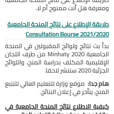
الامتحان الموحد الإقليمي
ومعرفة هل أنت ممنوح أم لا.
فضاء الأستاذ
طريقة الإطلاع على نتائج المنحة الجامعية
وثائق الأستاذ
2021/2020 Consultation Bourse
التوازيع السنوية
بدأ بث نتائج ولوائح المقبولين في المنحة
التوازيع المرحلية
الجامعية 2020 Minhaty من طرف اللجان
الإقليمية المكلف بدراسة المنح، واللوائح
دلائل بيداغوجية
الجزئية 2020 ستنشر لاحقا.
وثائق الإدارة التربوية
هام جدا:
موقع وزارة للتعليم العالي للتتبع
مباريات
المنح، يتأخر في إعلان النتائج.
أطر الأكاديميات
كيفية الاطلاع نتائج المنحة الجامعية في
الإدارة التربوية