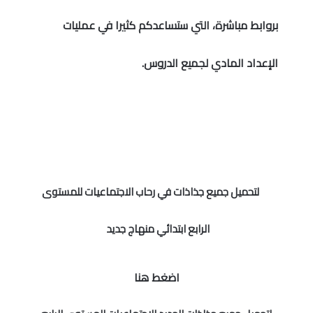
الامتحان الموحد الإقليمي
بروابط مباشرة، التي ستساعدكم كثيرا في عمليات
فضاء الأستاذ
الإعداد المادي لجميع الدروس.
وثائق الأستاذ
التوازيع السنوية
التوازيع المرحلية
دلائل بيداغوجية
لتحميل جميع جذاذات في رحاب الاجتماعيات للمستوى
وثائق الإدارة التربوية
الرابع ابتدائي منهاج جديد
مباريات
أطر الأكاديميات
اضغط هنا
الإدارة التربوية