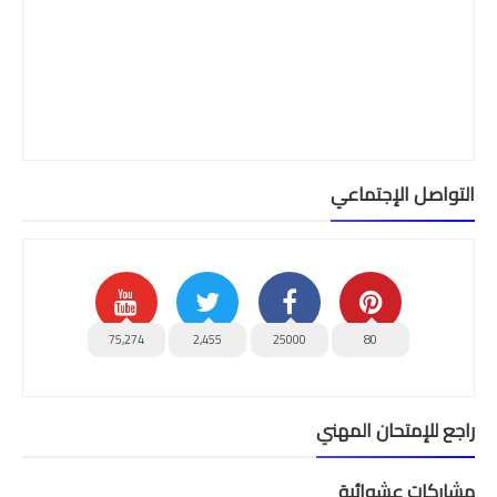
التواصل الإجتماعي
75,274
2,455
25000
80
راجع للإمتحان المهني
مشاركات عشوائية