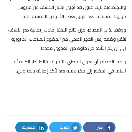
والاجتماعية بآيت ملول قد أجرى اختبار الكشف عن فيروس
المستوى الخامس
كورونا المستجد، بعد ظهور بعض الأعراض الخفيفة عليه.
المستوى السادس
ووفقا لذات المصادر، فإن نتائج الاختبار جاءت إيجابية مع الأسف،
ليتقرر وضعه رهن الحجر الصحي مع الخضوع للعلاجات الضرورية
فروض و امتحانات
إلى أن يتم التأكد من خلوه من العدوى مجددا.
التقويم التشخيصي
ونفت المصادر أن يكون المعني بالأمر قد خالط أطر الكلية أو
المرحلة الأولى
استمر في الحضور إلى مقر عمله بعد تأكد إصابته بالفيروس
.
المرحلة الثانية
الإمتحان الموحد المحلي
المرحلة الثالثة
المرحلة الرابعة
نشر
تغريد
مشاركة