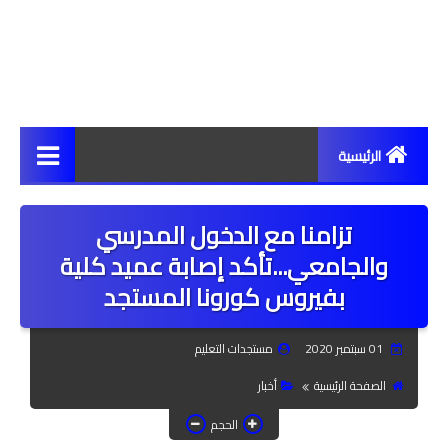
الرئيسية
مستجدات
تزامنا مع الدخول المدرسي
أخبار
والجامعي...تأكد إصابة عميد كلية
بفيروس كورونا المستجد
مراسلات ومذكرات
حركية انتقالية
01 سبتمبر 2020
مستجدات التعليم
الصفحة الرئيسية
أخبار
سبورة نقابية
الحجم
الأكاديميات والمديريات