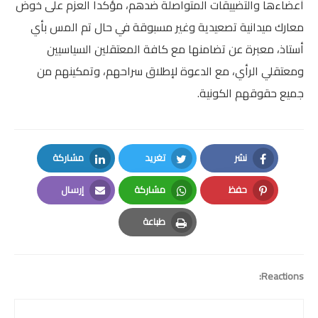
أعضاءها والتضييقات المتواصلة ضدهم، مؤكدا العزم على خوض
امتحانات مهنية
معارك ميدانية تصعيدية وغير مسبوقة في حال تم المس بأي
أستاذ، معبرة عن تضامنها مع كافة المعتقلين السياسيين
التفتيش
ومعتقلي الرأي، مع الدعوة لإطلاق سراحهم، وتمكينهم من
باكالوريا
جميع حقوقهم الكونية.
التعليم عن بعد
نشر
تغريد
مشاركة
LinkedIn
Twitter
Facebook
حفظ
مشاركة
إرسال
Email
Whatsapp
Pinterest
طباعة
Print
Reactions: