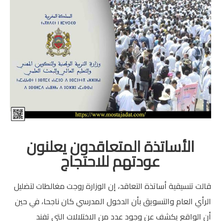
منوعات
خدمات
خدمات FM6
خدمات CNOPS
خدمات MGEN
جذاذات
الأساتذة المتعاقدون يعلنون
المستوى الأول
عودتهم للاحتجاج
المستوى الثاني
قالت تنسيقية أساتذة التعاقد، إن الوزارة روجت مغالطات لتضليل
المستوى الثالث
الرأي العام والتسويق بأن الدخول المدرسي كان ناجحا، في حين
أن الواقع يكشف عن وجود عدد من الاختلالات التي تفند
المستوى الرابع