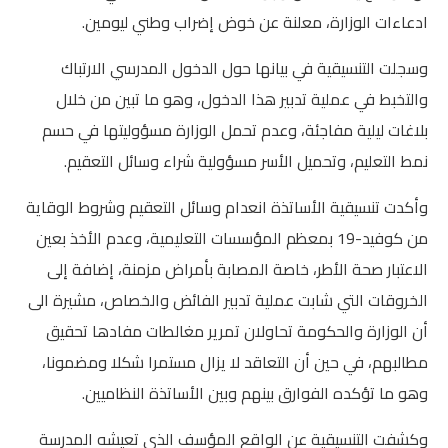
ادعاءات الوزارة، معلنة عن خوض إضراب وطني ليومين.
المستوى الخامس
وسجلت التنسيقية في بيانها حول الدخول المدرسي الارتباك
المستوى السادس
والتخبط في عملية تدبير هذا الدخول، وهو ما تبين من خلال
بلاغات ليلية مفاجئة، وعدم تحمل الوزارة مسؤوليتها في حسم
فروض و امتحانات
نمط التعليم، وتحميل الأسر مسؤولية شراء وسائل التعقيم.
التقويم التشخيصي
وأكدت تنسيقية الأساتذة انعدام وسائل التعقيم وشروط الوقاية
المرحلة الأولى
من كوفيد-19 بمعظم المؤسسات التعليمية، وعدم الأخذ بعين
الاعتبار صحة الأطر، خاصة المصابة بأمراض مزمنة، إضافة إلى
المرحلة الثانية
الخروقات التي شابت عملية تدبير الفائض والخصاص، مشيرة الى
الإمتحان الموحد المحلي
أن الوزارة والحكومة تحاولان تمرير مغالطات مفادها تحقيق
مطالبهم، في حين أن التعاقد لا يزال مستمرا شكلا ومضمونا،
المرحلة الثالثة
وهو ما تؤكده الفوارق بينهم وبين الأساتذة النظاميين.
المرحلة الرابعة
وكشفت التنسيقية عن الواقع المؤسف الذي تعيشه المدرسة