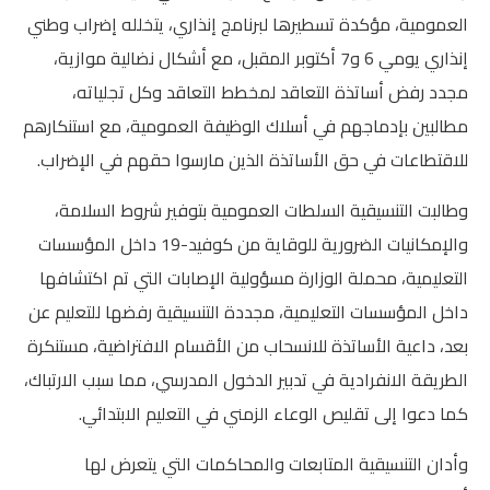
الامتحان الموحد الإقليمي
العمومية، مؤكدة تسطيرها لبرنامج إنذاري، يتخلله إضراب وطني
إنذاري يومي 6 و7 أكتوبر المقبل، مع أشكال نضالية موازية،
فضاء الأستاذ
مجدد رفض أساتذة التعاقد لمخطط التعاقد وكل تجلياته،
وثائق الأستاذ
مطالبين بإدماجهم في أسلاك الوظيفة العمومية، مع استنكارهم
للاقتطاعات في حق الأساتذة الذين مارسوا حقهم في الإضراب.
التوازيع السنوية
وطالبت التنسيقية السلطات العمومية بتوفير شروط السلامة،
التوازيع المرحلية
والإمكانيات الضرورية للوقاية من كوفيد-19 داخل المؤسسات
دلائل بيداغوجية
التعليمية، محملة الوزارة مسؤولية الإصابات التي تم اكتشافها
داخل المؤسسات التعليمية، مجددة التنسيقية رفضها للتعليم عن
وثائق الإدارة التربوية
بعد، داعية الأساتذة للانسحاب من الأقسام الافتراضية، مستنكرة
مباريات
الطريقة الانفرادية في تدبير الدخول المدرسي، مما سبب الارتباك،
كما دعوا إلى تقليص الوعاء الزمني في التعليم الابتدائي.
أطر الأكاديميات
وأدان التنسيقية المتابعات والمحاكمات التي يتعرض لها
الإدارة التربوية