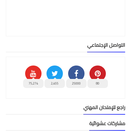
التواصل الإجتماعي
75,274
2,455
25000
80
راجع للإمتحان المهني
مشاركات عشوائية