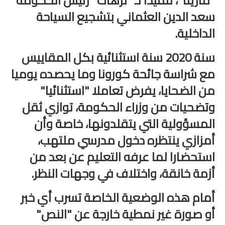
"مارينا"، تنفيذا لـ "ترهات" رئيس الحكومة
الامتحان الموحد الإقليمي
سعد الدين العثماني بتشجيع السياحة
الداخلية.
فضاء الأستاذ
سنة 2020 سنة استثنائية بكل المقاييس
وثائق الأستاذ
مع شراسة جائحة كورونا وما يحصده يوميا
التوازيع السنوية
من الضحايا، يفرض تعاملا "استثنائيا"
التوازيع المرحلية
وتضحيات من وزراء الحكومة، توازي ثقل
المسؤولية التي يتقلدونها، خاصة وأن
دلائل بيداغوجية
أمزازي ينتظره دخول مدرسي ملتهب،
وثائق الإدارة التربوية
استحضارا لما عرفه التعليم عن بعد من
مباريات
أزمة خانقة، واختلاف في وجهات النظر.
أطر الأكاديميات
أمام هذه الوضعية الخاصة تسرب أي خبر
أو صورة غير نمطية خارجة عن "النص"
الإدارة التربوية