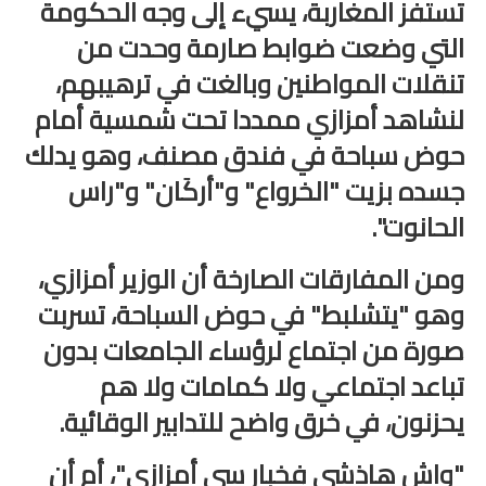
تستفز المغاربة، يسيء إلى وجه الحكومة
امتحانات مهنية
التي وضعت ضوابط صارمة وحدت من
تنقلات المواطنين وبالغت في ترهيبهم،
التفتيش
لنشاهد أمزازي ممددا تحت شمسية أمام
باكالوريا
حوض سباحة في فندق مصنف، وهو يدلك
التعليم عن بعد
جسده بزيت "الخرواع" و"أركَان" و"راس
الحانوت".
ومن المفارقات الصارخة أن الوزير أمزازي،
وهو "يتشلبط" في حوض السباحة، تسربت
صورة من اجتماع لرؤساء الجامعات بدون
تباعد اجتماعي ولا كمامات ولا هم
يحزنون، في خرق واضح للتدابير الوقائية.
"واش هاذشي فخبار سي أمزازي"، أم أن