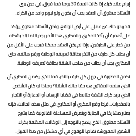
إبرام عقد كراء إذا كانت المدة 30 يوما فما فوق، في حين يرى
الامتحان الموحد الإقليمي
الأستاذ معتوق أن العقد يجب أن يكون ولو ليوم واحد من الكراء.
فضاء الأستاذ
قد يبدو ذلك غير عملي على أرض الواقع، ولكن الأستاذ معتوق يؤكد
وثائق الأستاذ
على أهمية أن يأخذ المكري والمكتري هذا الأمر بجدية لما قد يشكله
من خطر على الطرفين، وإذا لم يكن العقد ممكنا فيجب على الأقل من
التوازيع السنوية
أن يطلب كل طرف من الآخر بطاقة تعريفه الوطنية ورقم هاتفه، حتى
التوازيع المرحلية
المكتري يجب أن يطلب من صاحب الشقة بطاقة تعريفه الوطنية.
دلائل بيداغوجية
تكمن الخطورة في جهل كل طرف بالآخر، فما الذي يضمن للمكتري أن
الذي سلمه المفاتيح هو حقا مالك الشقة؟ وماذا لو كان الشخص
وثائق الإدارة التربوية
الذي يريد كراء الشقة متابعا في قضايا الإرهاب أو الدعارة أو الاتجار
مباريات
بالمخدرات... فإذا وقع المكري أو المكتري في مثل هذه الحالات، فإنه
يعتبر مشاركا في الجناية ويتعرض للمساءلة القانونية كما يشرح
أطر الأكاديميات
الأستاذ معتوق، الذي ينصح بالتوجه إلى الوكالات المكلفة بكراء
الإدارة التربوية
الشقق المفروشة تفاديا للوقوع في أي مشكل من هذا القبيل.