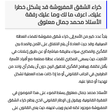
كراء الشقق المفروشة قد يشكل خطرا
المستوى الخامس
عليك.. اعرف ما لك وما عليك رفقة
الأستاذ محمد جمال معتوق
المستوى السادس
فروض و امتحانات
يلجأ عدد كبير من الأسر إلى كراء شقق مفروشة لقضاء العطلة
الصيفية، وقد جرت العادة أن يتم الاتفاق على الثمن والمدة بين
التقويم التشخيصي
المُكْري والمكتري سواء بطريقة مباشرة أو عن طريق إعلانات في
المرحلة الأولى
الأنترنت، حيث يسعى المكتري لقضاء عطلة ممتعة مع أفراد الأسرة
بأقل تكلفة، ويطمح المُكْري لتحقيق الربح، دون أن يفكر أي واحد من
المرحلة الثانية
الطرفين في الجانب القانوني أو ما إذا كانت هذه العملية تشكل
الإمتحان الموحد المحلي
تهديدا أو خطرا عليه.
الأستاذ محمد جمال معتوق يسلط الضوء على هذا الموضوع في
المرحلة الثالثة
الفقرة القانونية، ويقول إن الإطار القانوني الذي ينظم كراء الشقق
المرحلة الرابعة
المفروشة موجود لكنه قديم ويجب تحيينه، حيث ينص القانون على