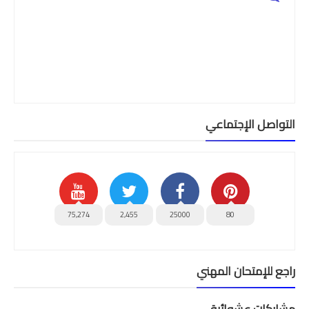
امتحانات مهنية
التفتيش
باكالوريا
التعليم عن بعد
التواصل الإجتماعي
75,274
2,455
25000
80
راجع للإمتحان المهني
مشاركات عشوائية