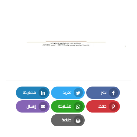
الامتحان الموحد الإقليمي
فضاء الأستاذ
وثائق الأستاذ
التوازيع السنوية
التوازيع المرحلية
دلائل بيداغوجية
وثائق الإدارة التربوية
نشر
تغريد
مشاركة
LinkedIn
Twitter
Facebook
مباريات
حفظ
مشاركة
إرسال
Email
Whatsapp
Pinterest
أطر الأكاديميات
طباعة
Print
الإدارة التربوية