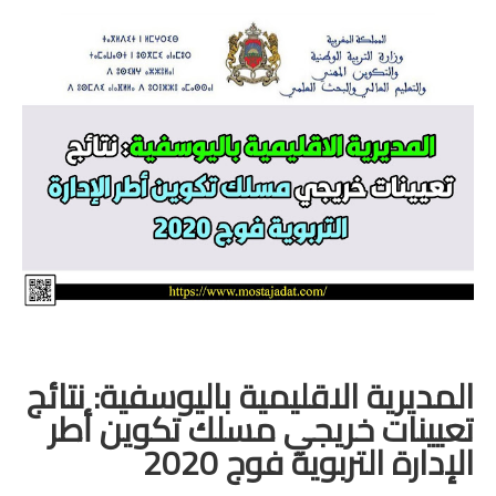
منوعات
خدمات
خدمات FM6
خدمات CNOPS
خدمات MGEN
جذاذات
المستوى الأول
المديرية الاقليمية باليوسفية: نتائج
المستوى الثاني
تعيينات خريجي مسلك تكوين أطر
الإدارة التربوية فوج 2020
المستوى الثالث
المستوى الرابع