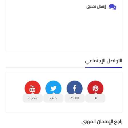
إرسال تعليق
امتحانات مهنية
التفتيش
باكالوريا
التعليم عن بعد
التواصل الإجتماعي
75,274
2,455
25000
80
راجع للإمتحان المهني