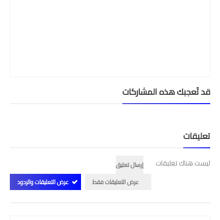
الامتحان الموحد الإقليمي
فضاء الأستاذ
وثائق الأستاذ
التوازيع السنوية
قد تُعجبك هذه المشاركات
التوازيع المرحلية
دلائل بيداغوجية
تعليقات
وثائق الإدارة التربوية
ليست هناك تعليقات
مباريات
إرسال تعليق
عرض التعليقات فقط
عرض التعليقات والردود
أطر الأكاديميات
الإدارة التربوية