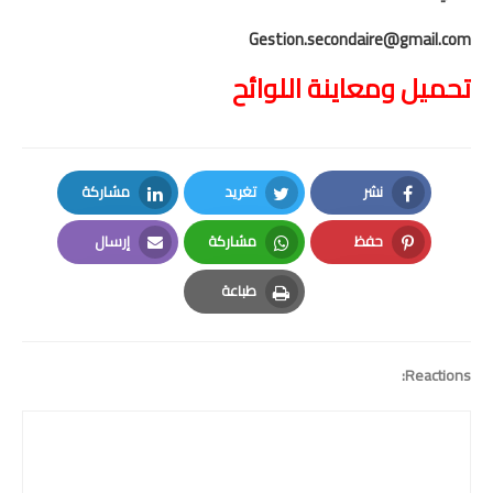
Gestion.secondaire@gmail.com
المستوى الخامس
تحميل ومعاينة اللوائح
المستوى السادس
فروض و امتحانات
نشر
تغريد
مشاركة
التقويم التشخيصي
LinkedIn
Twitter
Facebook
حفظ
مشاركة
إرسال
المرحلة الأولى
Email
Whatsapp
Pinterest
طباعة
المرحلة الثانية
Print
الإمتحان الموحد المحلي
Reactions:
المرحلة الثالثة
المرحلة الرابعة