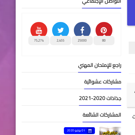
التواصل الإجتماعي
75,274
2,455
25000
80
راجع للإمتحان المهني
مشاركات عشوائية
جذاذات 2020-2021
المشاركات الشائعة
ث
01 يوليو 2020