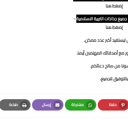
إضغط هنا
جميع جذاذات التربية الاسلامية
-
إضغط هنا
ق ليستفيد أكبر عدد ممكن،
 مع أصدقائك المهتمين أيضا،
سونا من صالح دعائكم،
بالتوفيق للجميع،
حفظ
مشاركة
إرسال
طباعة
Print
Email
Whatsapp
Pinterest