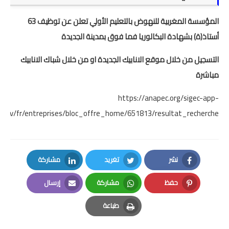
المؤسسة المغربية للنهوض بالتعليم الأولي تعلن عن توظيف 63
المستوى الخامس
أستاذ(ة) بشهادة البكالوريا فما فوق بمدينة الجديدة
المستوى السادس
التسجيل من خلال موقع الانابيك الجديدة او من خلال شباك الانابيك
فروض و امتحانات
مباشرة
التقويم التشخيصي
https://anapec.org/sigec-app-
rv/fr/entreprises/bloc_offre_home/651813/resultat_recherche
المرحلة الأولى
المرحلة الثانية
نشر
تغريد
مشاركة
الإمتحان الموحد المحلي
LinkedIn
Twitter
Facebook
حفظ
مشاركة
إرسال
المرحلة الثالثة
Email
Whatsapp
Pinterest
طباعة
المرحلة الرابعة
Print