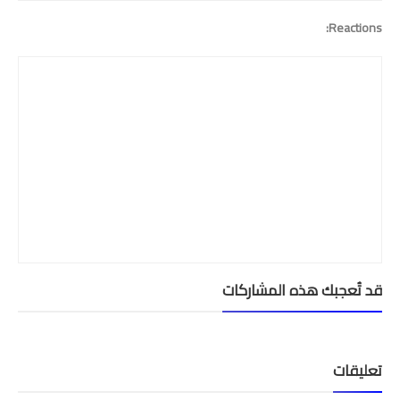
الامتحان الموحد الإقليمي
Reactions:
فضاء الأستاذ
وثائق الأستاذ
التوازيع السنوية
التوازيع المرحلية
دلائل بيداغوجية
وثائق الإدارة التربوية
قد تُعجبك هذه المشاركات
مباريات
أطر الأكاديميات
تعليقات
الإدارة التربوية