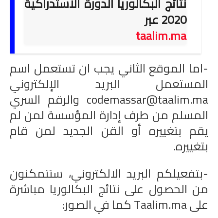
نتائج البكالوريا الدورة الاستدراكية
امتحانات مهنية
2020 عبر
taalim.ma
التفتيش
باكالوريا
-اما الموقع الثاني يجب ان تستعمل اسم
التعليم عن بعد
المستعمل البريد الإلكتروني
codemassar@taalim.ma والرقم
السري
المسلم من طرف إدارة المؤسسة لمن لم
يقم بتغييره أو القن الجديد لمن قام
بتغييره.
-بتفعيلكم البريد الالكتروني، ستتمكنون
من الحصول على نتائج البكالوريا مباشرة
على Taalim.ma
كما في الصور: