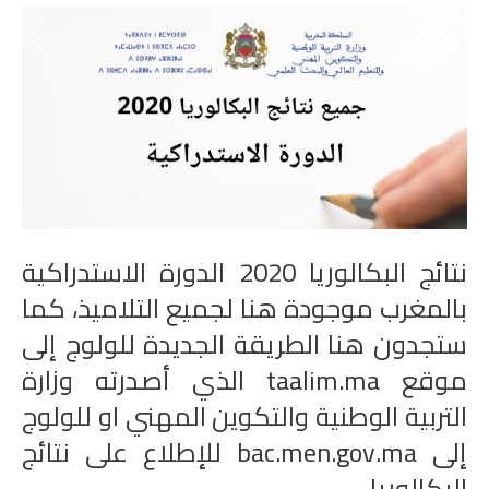
المستوى الخامس
المستوى السادس
فروض و امتحانات
التقويم التشخيصي
المرحلة الأولى
نتائج
البكالوريا 2020 الدورة الاستدراكية
بالمغرب موجودة هنا لجميع التلاميذ، كما
المرحلة الثانية
ستجدون هنا الطريقة الجديدة للولوج إلى
الإمتحان الموحد المحلي
موقع taalim.ma الذي أصدرته وزارة
المرحلة الثالثة
التربية الوطنية والتكوين المهني او للولوج
إلى bac.men.gov.ma للإطلاع على نتائج
المرحلة الرابعة
البكالوريا.