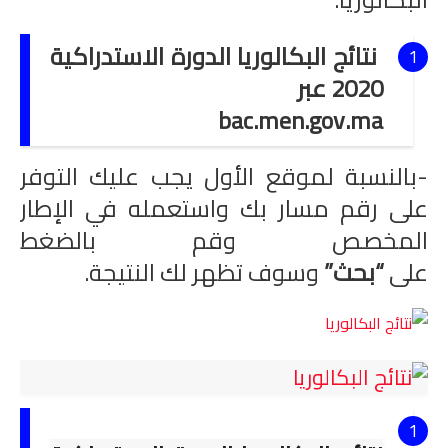
الامتحان الموحد الإقليمي
نتائج البكالوريا الدورة الاستدراكية
فضاء الأستاذ
2020 عبر
وثائق الأستاذ
bac.men.gov.ma
التوازيع السنوية
-بالنسبة لموقع الأول يجب عليك التوفر
التوازيع المرحلية
على رقم مسار بك واستعمله في الإطار
المخصص وقم بالضغط
دلائل بيداغوجية
على
“بحث”
وسوف تظهر لك النتيجة.
وثائق الإدارة التربوية
مباريات
أطر الأكاديميات
الإدارة التربوية