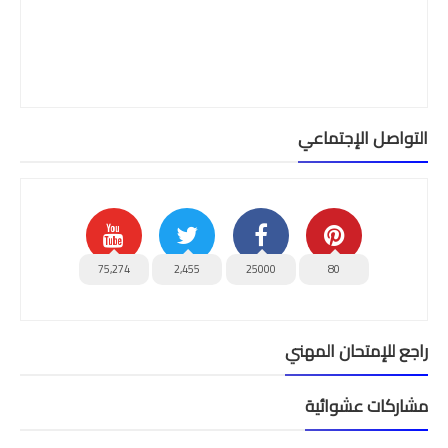
التواصل الإجتماعي
75,274
2,455
25000
80
راجع للإمتحان المهني
مشاركات عشوائية