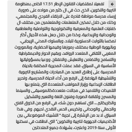
تفعيلا لمقتضيات القانون الإطار 17.51 الخاص بمنظومة
منوعات
التربية والتكوين، الذي حث في ال كثير من مواده على ضرورة
إرساء مدرسة مواطنة قادرة على الارتقاء الفردي والمجتمعي،
وذلك من خلال تمكين المتعلمات والمتعلمين من مختلف ال
خدمات
كفايات العلمية والمعرفية والتكنولوجية والتواصلية والعاطفية
والوجدانية والإبداعية، وكذا من خلال جعل هذه الأجيال أكثر
خدمات FM6
تمكسا بالثوابت الدستورية للبلاد، وبالسلوك المدني الإيجابي،
وبالهوية الوطنية بمختلف رموزها وقيمها الحضارية، وبالموروث
خدمات CNOPS
المغربي الثقافي المتعدد الروافد، وبقيم الحوار والديمقراطية
والتسامح والتضامن والتعايش والانفتاح. ووعيا بمسؤولياتها
خدمات MGEN
الأساسية في السياق، فقد عملت المديرية المكلفة بالحياة
المدرسية على إطلاق العديد من المبادرات والمشاريع التربوية
جذاذات
والتنشيطية الهادفة إلى الرفع من أداء الحياة المدرسية، وتحرير
الطاقات الإبداعية وإبراز المواهب المتعددة التي يتمتع بها
التلميذات والتلاميذ في مجالات متعددةكالموسيقى والسينما
المستوى الأول
والمسرح وثقافة الصورة وفنون اللغة والتعبير والتشكيل
والكاريكاتير...، التي تساهم دون شك، في الرفع من الذوق الفني
المستوى الثاني
والجمالي والوجداني وتكريس الحس النقدي لديهم. وفي هذا
السياق، لا بد من الإشارة إلى تجربة " التشبيك الموضوعاتي بين
المستوى الثالث
الأكاديميات الجهوية للتربية والتكوين“ التي انطلقت في نسختها
الأولى سنة 2019 واعتبرت، بشهادة جميع المتدخلين
المستوى الرابع