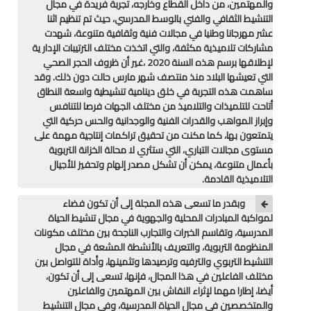
والمهتمين، من داخل القطاع وخارجه، تجربة فريدة في مجال
التنشيط الثقافي والفني بالوسط المدرسي، حيث تم تنظيم اثنا
المستوى الخامس
عشر مهرجانا وطنيا في مجالات فنية وثقافية متنوعة، شهدت
مشاركات تلاميذية مكثفة، والتي اتخذت مختلف الترتيبات الإدار ية
لإطلاقها برسم هذه السنة 2020 ،غير أن ظروف الحجر الصحي
المستوى السادس
التي تعيشها البلاد منذ منتصف شهر مارس حالت دون ذلك. وقد
ساهمت هذه التجربة في خلق دينامية تنشيطية واسعة النطاق
فروض و امتحانات
أتاحت للتلميذات والتلاميذ من مختلف الجهات فرصا للتنافس
وإبراز المواهب والقدرات الفنية والوجدانية والحس حركية التي
التقويم التشخيصي
يتمتعون بها، كما مكنت من تحقيق تراكمات إنتاجية مهمة على
مستوى مجالات التباري، التي ستثري لا محالة الخزانة التربوية
المرحلة الأولى
بأعمال متنوعة، يمكن أن تشكل مصدر إلهام وتحفيز للأجيال
التلاميذية القادمة.
المرحلة الثانية
وبقدر ما تسعى هذه المجلة إلى أن تكون فضاء
لمواكبة المبادرات المحلية والجهوية في مجال تنشيط الحياة
الإمتحان الموحد المحلي
المدرسية، وتقاسم الخبرات والتجارب الناجحة بين مختلف مكونات
المنظومة التربوية، والتعريف بالأنشطة المشعة في مجال
المرحلة الثالثة
التنشيط التربوي والترفيه وترصيدها وتثمينها، وأداة للتواصل بين
مختلف الفاعلين في هذا المجال، فإنها، تسعى إلى أن تكون،
المرحلة الرابعة
أيضا، إطارا مهما لإثراء النقاش بين المهتمين والفاعلين
والمتخصصين في مجال الحياة المدرسية، وفي مجال التنشيط