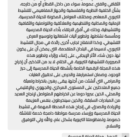
الثقافي والفني عموما، سواء من داخل القطاع أو من خارجه،
الامتحان الموحد الإقليمي
بشأن الخلفية النظرية والفلسفية والجهاز المفاهيمي للتنشيط
التربوي المعاصر، ومختلف العوامل المكونة للحياة المدرسية،
فضاء الأستاذ
الزمانية والمكانية والتنظيمية والعلائقية والتواصلية والثقافية
والتنشيطية، وذلك في أفق الارتقاء بأداء الحياة المدرسية
وثائق الأستاذ
ومأسسة نشاطها، وتطوير آليات اشتغالها وتوسيع العرض
التنشيطي، وكذا الانفتاح تجارب أخرى رائدة في مجال التنشيط
التوازيع السنوية
التربوي، لاسيما في البلدان المتقدمة، التي يمكن أن على يكون
لها، دون شك، الأثر الإيجابي على إغناء وإثراء وتطوير هذه
التوازيع المرحلية
الصيرورة التنشيطية التربوية. في الختام، لا بد من التذكير، أن إخراج
هذه المجلة الرقمية الخاصة بأنشطة الحياة المدرسية إلى حيز
الوجود، وضمان استمرارها، والحرص على تحقيق الغايات
دلائل بيداغوجية
والمرامي التي أنشئت من أجلها، يبقى رهين بانخراط وتعبئة
جميع المتدخلين على المستوى المركزي والجهوي والإقليمي
وثائق الإدارة التربوية
والمحلي، الذين عبروا دوما عن انخراطهم المتواصل لإنجاح العديد
من المبادرات السابقة، والذين سينخرطون، بنفس العزيمة
مباريات
والإرادة والصدق، في إنجاح هذه المحطة المهمة في تنشيط
الحياة المدرسية وإرساء مدرسة مواطنة دامجة خدمة للناشئة
أطر الأكاديميات
خصوصا، ولمنظومتنا التربوية بشكل عام، والله ولي التوفيق
والسلام.
الإدارة التربوية
لتحميل مجلة الحياة المدرسية