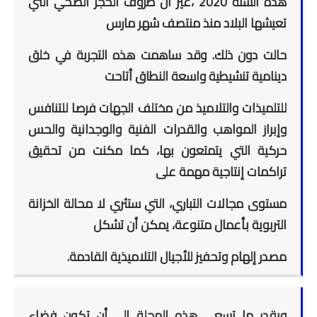
هذه السنة 2020 ،غير أن ظروف الحجر الصحي التي
تعيشها البلاد منذ منتصف شهر مارس
حالت دون ذلك. وقد ساهمت هذه التجربة في خلق
دينامية تنشيطية واسعة النطاق أتاحت
للتلميذات والتلاميذ من مختلف الجهات فرصا للتنافس
وإبراز المواهب والقدرات الفنية والوجدانية والحس
حركية التي يتمتعون بها، كما مكنت من تحقيق
تراكمات إنتاجية مهمة على
مستوى مجالات التباري، التي ستثري لا محالة الخزانة
التربوية بأعمال متنوعة، يمكن أن تشكل
مصدر إلهام وتحفيز للأجيال التلاميذية القادمة.
وبقدر ما تسعى هذه المجلة إلى أن تكون فضاء