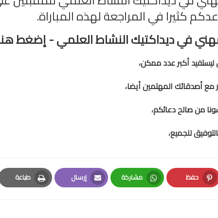
مهني في ديداكتيك النشاط العلمي للمقبلين عل
كم كثيرا في المراجعة لهذه المباراة.
لمهني في ديداكتيك النشاط العلمي - إضغط هنا
 ليستفيد أكبر عدد ممكن،
 مع أصدقائك المهتمين أيضا،
سونا من صالح دعائكم،
التوفيق للجميع،
حفظ
مشاركة
إرسال
طباعة
Print
Email
Whatsapp
Pinterest