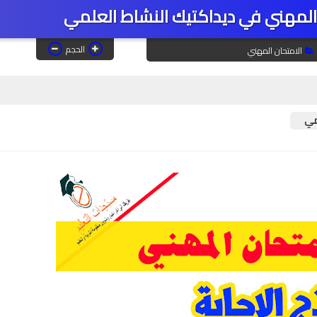
 المهني في ديداكتيك النشاط العلمي
الحجم
الامتحان المهني
مي