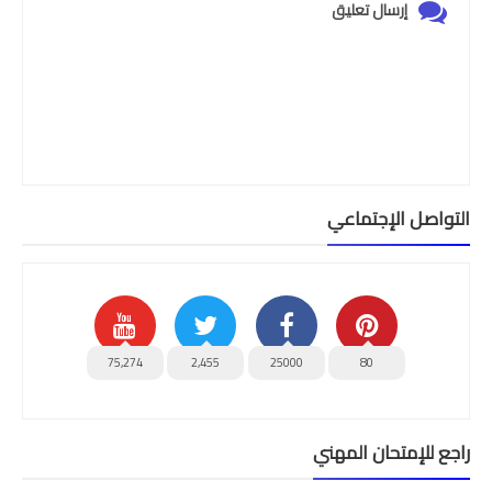
إرسال تعليق
التواصل الإجتماعي
75,274
2,455
25000
80
راجع للإمتحان المهني