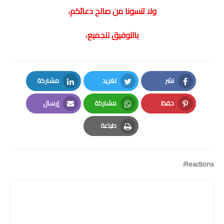
الامتحان الموحد الإقليمي
ولا تنسونا من صالح دعائكم،
فضاء الأستاذ
بالتوفيق للجميع،
وثائق الأستاذ
التوازيع السنوية
نشر
تغريد
مشاركة
LinkedIn
Twitter
Facebook
التوازيع المرحلية
حفظ
مشاركة
إرسال
Email
Whatsapp
Pinterest
دلائل بيداغوجية
طباعة
Print
وثائق الإدارة التربوية
Reactions:
مباريات
أطر الأكاديميات
الإدارة التربوية