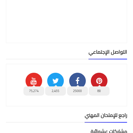
التواصل الإجتماعي
75,274
2,455
25000
80
راجع للإمتحان المهني
مشاركات عشوائية