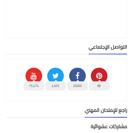
التواصل الإجتماعي
75,274
2,455
25000
80
راجع للإمتحان المهني
مشاركات عشوائية