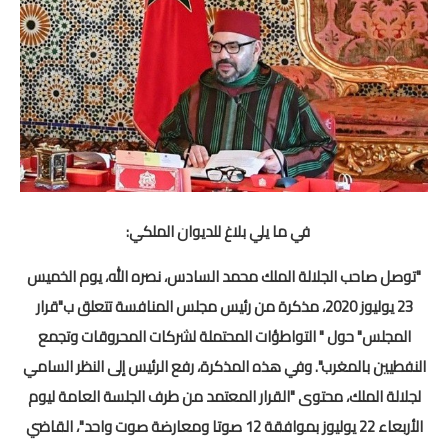
منوعات
خدمات
خدمات FM6
خدمات CNOPS
خدمات MGEN
في ما يلي بلاغ للديوان الملكي:
جذاذات
"توصل صاحب الجلالة الملك محمد السادس، نصره الله، يوم الخميس
23 يوليوز 2020، مذكرة من رئيس مجلس المنافسة تتعلق ب"قرار
المستوى الأول
المجلس" حول " التواطؤات المحتملة لشركات المحروقات وتجمع
المستوى الثاني
النفطيين بالمغرب". وفي هذه المذكرة، رفع الرئيس إلى النظر السامي
لجلالة الملك، محتوى "القرار المعتمد من طرف الجلسة العامة ليوم
المستوى الثالث
الأربعاء 22 يوليوز بموافقة 12 صوتا ومعارضة صوت واحد"، القاضي
المستوى الرابع