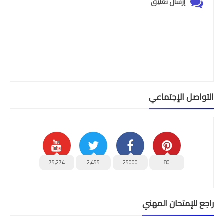
إرسال تعليق
التواصل الإجتماعي
75,274
2,455
25000
80
راجع للإمتحان المهني