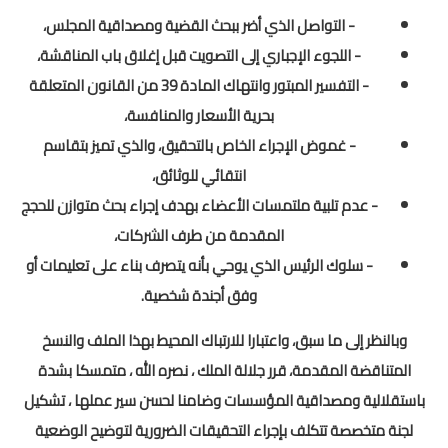
الامتحان الموحد الإقليمي
- التواصل الذي أضر ببحث القضية ومصداقية المجلس،
- اللجوء الإجباري إلى التصويت قبل إغلاق باب المناقشة،
فضاء الأستاذ
- التفسير المبتور وانتهاك المادة 39 من القانون المتعلقة
وثائق الأستاذ
بحرية الأسعار والمنافسة،
- غموض الإجراء الخاص بالتحقيق، والذي تميز بتقاسم
التوازيع السنوية
انتقائي للوثائق،
التوازيع المرحلية
- عدم تلبية ملتمسات الأعضاء بهدف إجراء بحث متوازن للحجج
المقدمة من طرف الشركات،
دلائل بيداغوجية
- سلوك الرئيس الذي يوحي بأنه يتصرف بناء على تعليمات أو
وثائق الإدارة التربوية
وفق أجندة شخصية.
مباريات
وبالنظر إلى ما سبق، واعتبارا للارتباك المحيط بهذا الملف والنسخ
المتناقضة المقدمة، قرر جلالة الملك ، نصره الله ، متمسكا بشدة
أطر الأكاديميات
باستقلالية ومصداقية المؤسسات وضامنا لحسن سير عملها ، تشكيل
الإدارة التربوية
لجنة متخصصة تتكلف بإجراء التحقيقات الضرورية لتوضيح الوضعية