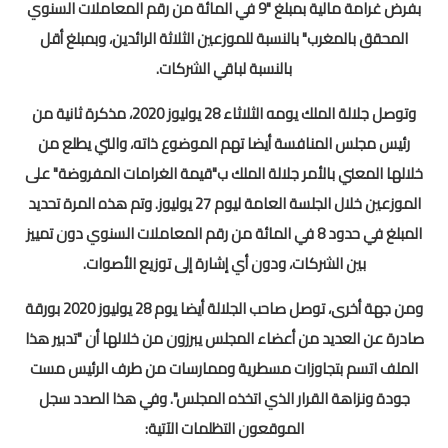
بفرض غرامة مالية بمبلغ "9 في المائة من رقم المعاملات السنوي
المحقق بالمغرب" بالنسبة للموزعين الثلاثة الرائدين، وبمبلغ أقل
المستوى الخامس
بالنسبة لباقي الشركات.
المستوى السادس
وتوصل جلالة الملك يومه الثلاثاء 28 يوليوز 2020، مذكرة ثانية من
فروض و امتحانات
رئيس مجلس المنافسة أيضا تهم الموضوع ذاته، والتي يطلع من
خلالها المعني بالأمر جلالة الملك ب"قيمة الغرامات المفروضة" على
التقويم التشخيصي
الموزعين خلال الجلسة العامة ليوم 27 يوليوز. وتم هذه المرة تحديد
المرحلة الأولى
المبلغ في حدود 8 في المائة من رقم المعاملات السنوي دون تمييز
بين الشركات، ودون أي إشارة إلى توزيع الأصوات.
المرحلة الثانية
ومن جهة أخرى، توصل صاحب الجلالة أيضا يوم 28 يوليوز 2020 بورقة
الإمتحان الموحد المحلي
صادرة عن العديد من أعضاء المجلس يبرزون من خلالها أن "تدبير هذا
الملف اتسم بتجاوزات مسطرية وممارسات من طرف الرئيس مست
المرحلة الثالثة
جودة ونزاهة القرار الذي اتخذه المجلس". وفي هذا الصدد سجل
المرحلة الرابعة
الموقعون التظلمات الآتية: